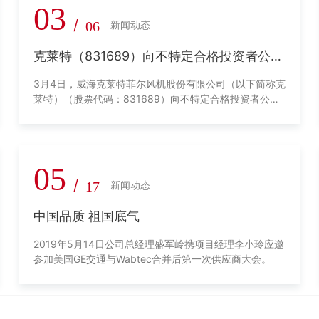
03
/
06
新闻动态
克莱特（831689）向不特定合格投资者公开
发行股票并在北交所上市网上路演成功举行
3月4日，威海克莱特菲尔风机股份有限公司（以下简称克
莱特）（股票代码：831689）向不特定合格投资者公开
发行股票并在北交所上市网上路演在全景蓝海高端路演中
心成功举行。公司董事、总经理盛军岭，董事、副总经理
王新，董事、董事会秘书张开芳，财务总监郑美娟，信息
总监、证券事务代表孙领伟等公司主要领导与本次发行的
05
保荐机构（主承销商）西南证券保荐代表人孔辉焕、艾玮
/
17
新闻动态
出席此次路演活动，并与投资者进行实时在线交流。
中国品质 祖国底气
2019年5月14日公司总经理盛军岭携项目经理李小玲应邀
参加美国GE交通与Wabtec合并后第一次供应商大会。