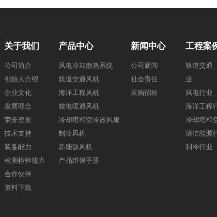
关于我们
产品中心
新闻中心
工程案
公司简介
风电冷却散热系统
公司新闻
轨道交通
创始人介绍
轨道交通风机
社会责任
业
企业文化
海洋工程风机
采购招标
风电行业
发展理念
核电暖通风机
海洋工程
荣誉资质
冷却塔和空冷器风扇
冷却塔和
技术支持
制冷风机
清洁能源
装备能力
新能源风机
制冷行业
检测检验能力
产品维保手册
合作伙伴
资料下载